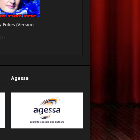
y Folies (Version
017
Agessa