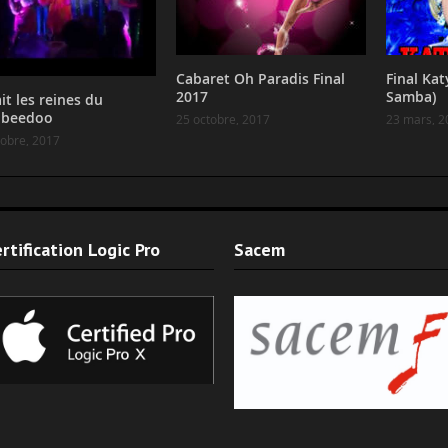
Cabaret Oh Paradis Final
Final Kat
2017
Samba)
it les reines du
obeedoo
25 octobre, 2017
23 mars, 2
tobre, 2017
rtification Logic Pro
Sacem