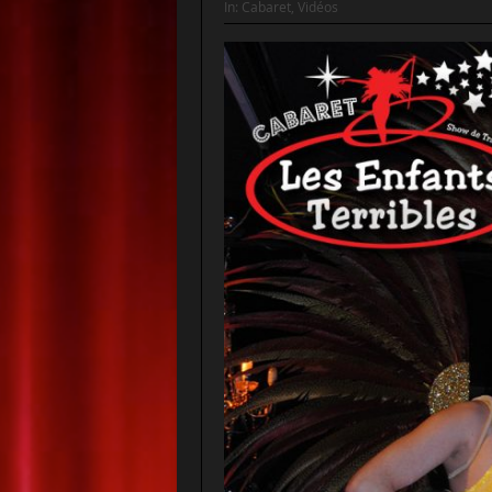
In:
Cabaret
,
Vidéos