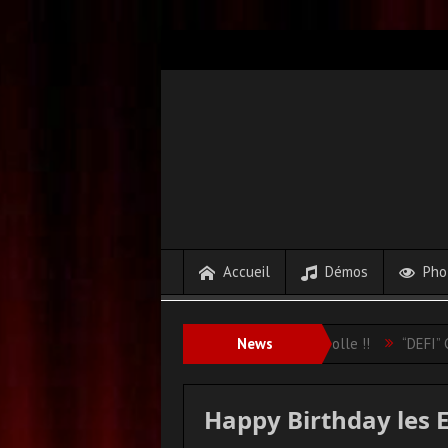
Accueil
Démos
Pho
(Version Samba)
Ouverture Troca sa Folle !!
News
“DEFI” Cirque d’H
Happy Birthday les E