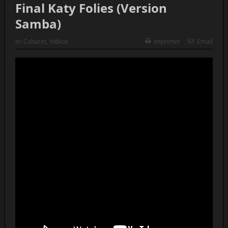
Final Katy Folies (Version
Samba)
In:
Cabaret
,
Vidéos
Imprimer
Email